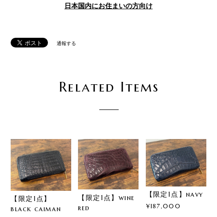
日本国内にお住まいの方向け
通報する
Related Items
【限定1点】navy
【限定1点】wine
【限定1点】
¥187,000
red
black caiman