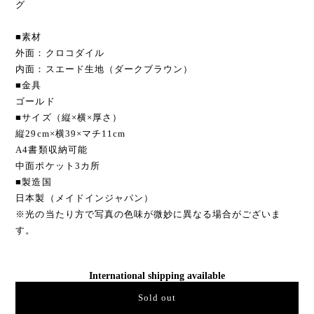
グ
■素材
外面：クロコダイル
内面：スエード生地（ダークブラウン）
■金具
ゴールド
■サイズ（縦×横×厚さ）
縦29cm×横39×マチ11cm
A4書類収納可能
中面ポケット3カ所
■製造国
日本製（メイドインジャパン）
※光の当たり方で写真の色味が微妙に異なる場合がございま
す。
International shipping available
Sold out