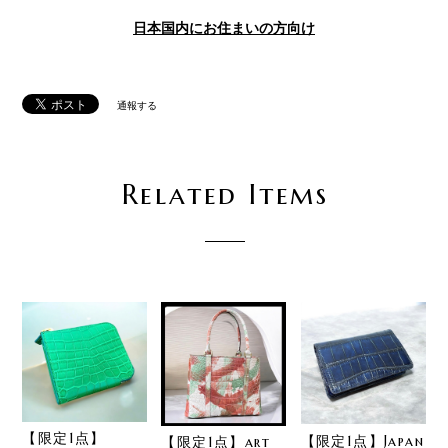
日本国内にお住まいの方向け
通報する
Related Items
【限定1点】
【限定1点】Japan
【限定1点】art