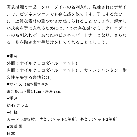
高級感漂う一品、クロコダイルの名刺入れ。洗練されたデザイ
ンで、ビジネスシーンでも存在感を放ちます。手にするたび
に、上質な素材の艶やかさが感じられることでしょう。輝かし
い成功を手に入れるためには、“その存在感”から。クロコダイ
ルの名刺入れが、あなたのビジネスパートナーとなり、さらな
る一歩を踏み出す手助けをしてくれることでしょう。
■素材
外面：ナイルクロコダイル（マット）
内面：ナイルクロコダイル（マット）、サテンシャンタン（耐
久性を要する裏地部分）
■サイズ（縦×横×厚さ）
縦7.8cm ×横11cm ×厚み2cm
■重さ
約48グラム
■仕様
カード収納3枚、内部ポケット1箇所、外部ポケット2箇所
■製造国
日本